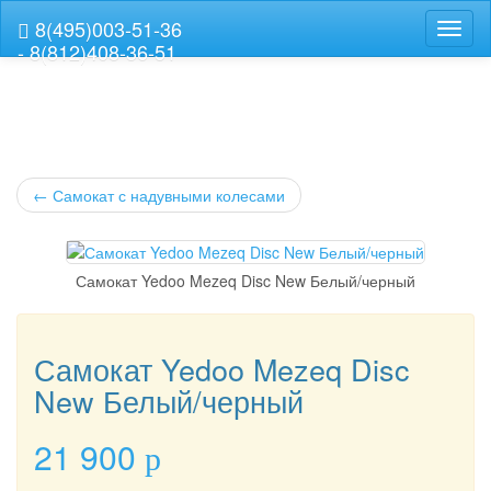
8(495)003-51-36
Навиг
- 8(812)408-36-51
←
Самокат с надувными колесами
Самокат Yedoo Mezeq Disc New Белый/черный
Самокат Yedoo Mezeq Disc
New Белый/черный
21 900
p