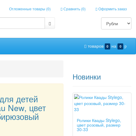
Отложенные товары (
0
)
Сравнить (
0
)
Оформить заказ
товаров
на
0
0
p
Новинки
для детей
u New, цвет
бирюзовый
Ролики Квады Stylego,
цвет розовый, размер
30-33