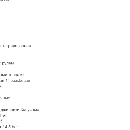
интегрированная
с рулем
ыми концами
ая 1" резьбовая
y
ойные
одшипники Конусные
Нет
75
/ 4.5 bar