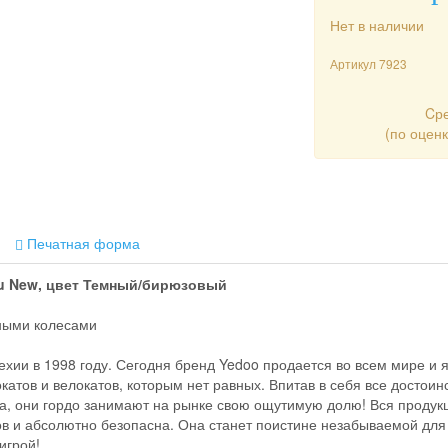
Нет в наличии
Артикул
7923
Cр
(по оцен
Печатная форма
au New, цвет Темный/бирюзовый
ными колесами
хии в 1998 году. Сегодня бренд Yedoo продается во всем мире и 
тов и велокатов, которым нет равных. Впитав в себя все достоин
ра, они гордо занимают на рынке свою ощутимую долю! Вся продук
ов и абсолютно безопасна. Она станет поистине незабываемой для
игрой!