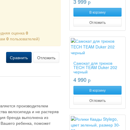
3 999
p
В корзину
Отложить
едняя оценка
0
кам
0
пользователей)
Сравнить
Отложить
Самокат для трюков
TECH TEAM Duker 202
черный
4 990
p
В корзину
Отложить
является производителем
ства велосипеда и не растеряв
ция бренда выполнена из
 Вашего ребенка, поможет