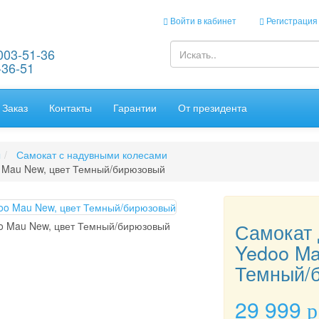
Войти в кабинет
Регистрация
003-51-36
-36-51
Заказ
Контакты
Гарантии
От президента
ы
Самокат с надувными колесами
 Mau New, цвет Темный/бирюзовый
Самокат 
o Mau New, цвет Темный/бирюзовый
Yedoo Ma
Темный/
29 999
p