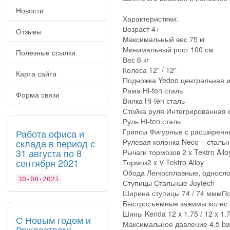
Новости
Характеристики:
Возраст 4+
Отзывы
Максимальный вес 75 кг
Минимальный рост 100 см
Полезные ссылки
Вес 6 кг
Колеса 12" / 12"
Карта сайта
Подножка Yedoo центральная 
Рама Hi-ten сталь
Форма связи
Вилка Hi-ten сталь
Стойка руля Интегрированная 
Руль Hi-ten сталь
Грипсы Фигурные с расширенн
Работа офиса и
склада в период с
Рулевая колонка Neco – стальн
31 августа по 8
Рычаги тормозов 2 x Tektro Allo
сентября 2021
Тормоз2 x V Tektro Alloy
Обода Легкосплавные, односл
30-08-2021
Ступицы Стальные Joytech
Ширина ступицы 74 / 74 мммП
Быстросъемные зажимы колес 
Шины Kenda 12 x 1.75 / 12 x 1.
С Новым годом и
Максимальное давление 4.5 bar 
Рождеством!