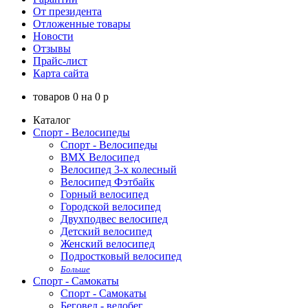
От президента
Отложенные товары
Новости
Отзывы
Прайс-лист
Карта сайта
товаров
0
на
0
p
Каталог
Спорт - Велосипеды
Спорт - Велосипеды
BMX Велосипед
Велосипед 3-х колесный
Велосипед Фэтбайк
Горный велосипед
Городской велосипед
Двухподвес велосипед
Детский велосипед
Женский велосипед
Подростковый велосипед
Больше
Спорт - Самокаты
Спорт - Самокаты
Беговел - велобег