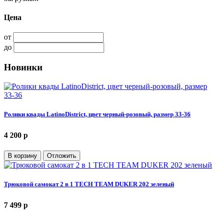
Цена
от
до
Новинки
Ролики квады LatinoDistrict, цвет черный-розовый, размер 33-36
4 200
p
В корзину
Отложить
Трюковой самокат 2 в 1 TECH TEAM DUKER 202 зеленый
7 499
p