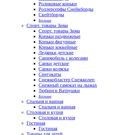
Роликовые коньки
Роллерсерфы Снейкборды
Скейтборды
Больше
Спорт. товары Зима
Спорт. товары Зима
Коньки раздвижные
Коньки фигурные
Коньки хоккейные
Ледянки детские
Санимобиль с колесами
Санки детские
Санки коляска
Снегокаты
Снежкобластер Снежколеп
Снежный самокат на лыжах
Тюбинги Ватрушки
Больше
Спальня и ванная
Спальня и ванная
Столовая и кухня
Столовая и кухня
Гостиная
Гостиная
Товары для детей