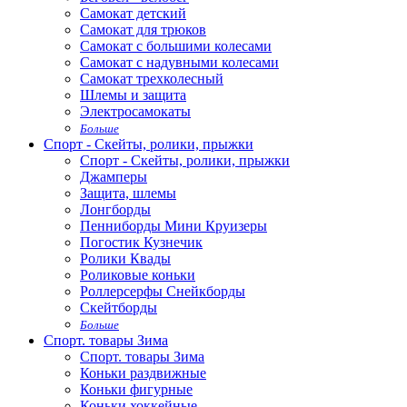
Самокат детский
Самокат для трюков
Самокат с большими колесами
Самокат с надувными колесами
Самокат трехколесный
Шлемы и защита
Электросамокаты
Больше
Спорт - Скейты, ролики, прыжки
Спорт - Скейты, ролики, прыжки
Джамперы
Защита, шлемы
Лонгборды
Пенниборды Мини Круизеры
Погостик Кузнечик
Ролики Квады
Роликовые коньки
Роллерсерфы Снейкборды
Скейтборды
Больше
Спорт. товары Зима
Спорт. товары Зима
Коньки раздвижные
Коньки фигурные
Коньки хоккейные