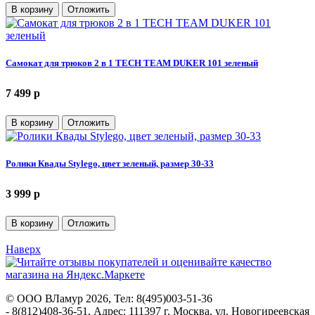
В корзину
Отложить
Самокат для трюков 2 в 1 TECH TEAM DUKER 101 зеленый
7 499
p
В корзину
Отложить
Ролики Квады Stylego, цвет зеленый, размер 30-33
3 999
p
В корзину
Отложить
Наверх
©
ООО ВЛамур
2026, Тел:
8(495)003-51-36
- 8(812)408-36-51
,
Адрес:
111397 г. Москва, ул. Новогиреевская