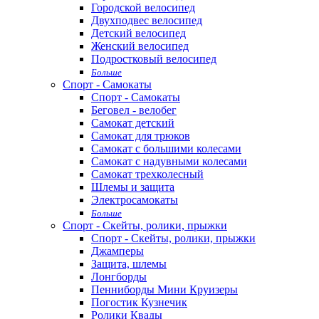
Городской велосипед
Двухподвес велосипед
Детский велосипед
Женский велосипед
Подростковый велосипед
Больше
Спорт - Самокаты
Спорт - Самокаты
Беговел - велобег
Самокат детский
Самокат для трюков
Самокат с большими колесами
Самокат с надувными колесами
Самокат трехколесный
Шлемы и защита
Электросамокаты
Больше
Спорт - Скейты, ролики, прыжки
Спорт - Скейты, ролики, прыжки
Джамперы
Защита, шлемы
Лонгборды
Пенниборды Мини Круизеры
Погостик Кузнечик
Ролики Квады