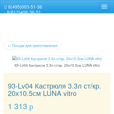
8(495)003-51-36
Навиг
- 8(812)408-36-51
←
Посуда для приготовления
93-Lv04 Кастрюля 3.3л ст/кр. 20х10.5см LUNA vitro
93-Lv04 Кастрюля 3.3л ст/кр.
20х10.5см LUNA vitro
1 313
p